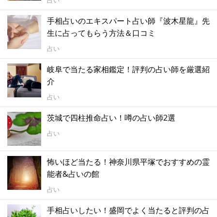
手相占いのエキスパート占い師『波木星龍』先
生に占ってもらう方法＆口コミ
占い
岐阜で当たる家相鑑定！評判の占い師を厳選紹
介
占い
茨城で四柱推命占い！噂の占い師2選
占い
怖いほど当たる！神奈川県平塚でおすすめの霊
能者&占いの館
占い
手相占いしたい！盛岡でよく当たると評判の占