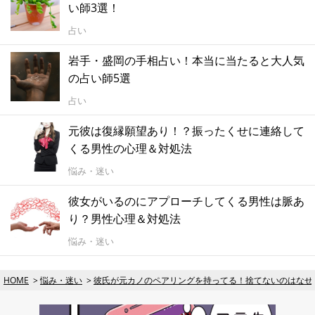
い師3選！
占い
岩手・盛岡の手相占い！本当に当たると大人気
の占い師5選
占い
元彼は復縁願望あり！？振ったくせに連絡して
くる男性の心理＆対処法
悩み・迷い
彼女がいるのにアプローチしてくる男性は脈あ
り？男性心理＆対処法
悩み・迷い
HOME
悩み・迷い
彼氏が元カノのペアリングを持ってる！捨てないのはなぜ