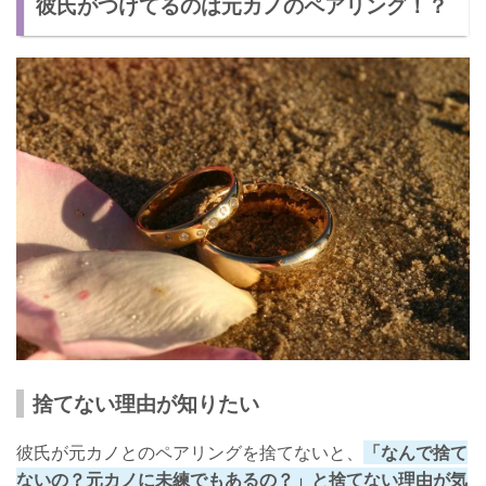
彼氏がつけてるのは元カノのペアリング！？
あなたの気持ちを伝える
彼氏の部屋を掃除する
こっそり捨てる
勝手に捨てたいくらいありえない！
捨てない理由が知りたい
彼氏が元カノとのペアリングを捨てないと、
「なんで捨て
ないの？元カノに未練でもあるの？」と捨てない理由が気