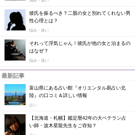
彼氏を振るべき？二股の女と別れてくれない男
性心理とは？
悩み・迷い
それって浮気じゃん！彼氏が他の女と泊まるの
はなぜ？
悩み・迷い
最新記事
富山県にある占い館『オリエンタル易占い北
陸』の口コミ＆詳しい情報
占い
【北海道・札幌】鑑定暦42年の大ベテラン占
い師・波木星龍先生をご存知？
占い