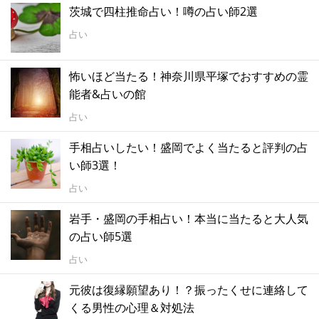
茨城で四柱推命占い！噂の占い師2選
占い
怖いほど当たる！神奈川県平塚でおすすめの霊
能者&占いの館
占い
手相占いしたい！盛岡でよく当たると評判の占
い師3選！
占い
岩手・盛岡の手相占い！本当に当たると大人気
の占い師5選
占い
元彼は復縁願望あり！？振ったくせに連絡して
くる男性の心理＆対処法