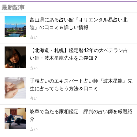
最新記事
富山県にある占い館『オリエンタル易占い北
陸』の口コミ＆詳しい情報
占い
【北海道・札幌】鑑定暦42年の大ベテラン占
い師・波木星龍先生をご存知？
占い
手相占いのエキスパート占い師『波木星龍』先
生に占ってもらう方法＆口コミ
占い
岐阜で当たる家相鑑定！評判の占い師を厳選紹
介
占い