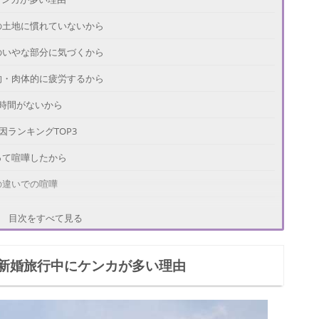
の土地に慣れていないから
のいやな部分に気づくから
的・肉体的に疲労するから
の時間がないから
因ランキングTOP3
って喧嘩したから
の違いでの喧嘩
理由になっての喧嘩
目次をすべて見る
防ぐための方法
新婚旅行中にケンカが多い理由
前にしっかり話し合っておく
裕のあるスケジュールを立てる
まめに休憩する