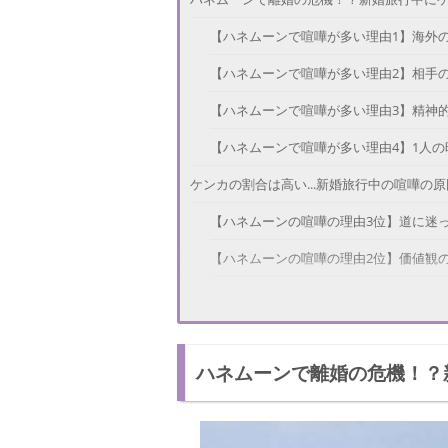
【ハネムーンで喧嘩が多い理由1】海外
【ハネムーンで喧嘩が多い理由2】相手
【ハネムーンで喧嘩が多い理由3】精神
【ハネムーンで喧嘩が多い理由4】1人
ケンカの割合は高い...新婚旅行中の喧嘩の原
【ハネムーンの喧嘩の理由3位】道に迷
【ハネムーンの喧嘩の理由2位】価値観
【ハネムーンの喧嘩の理由1位】疲れが
不満を解消しよう！ハネムーン中の喧嘩を
ハネムーンで離婚の危機！？
【ハネムーン中の喧嘩を防ぐ方法1】事
【ハネムーン中の喧嘩を防ぐ方法2】余
【ハネムーン中の喧嘩を防ぐ方法3】こ