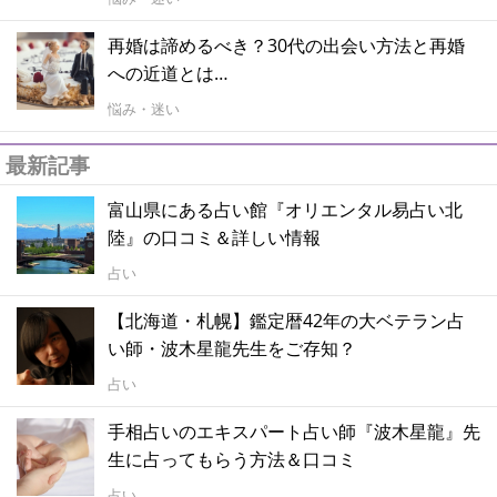
再婚は諦めるべき？30代の出会い方法と再婚
への近道とは…
悩み・迷い
最新記事
富山県にある占い館『オリエンタル易占い北
陸』の口コミ＆詳しい情報
占い
【北海道・札幌】鑑定暦42年の大ベテラン占
い師・波木星龍先生をご存知？
占い
手相占いのエキスパート占い師『波木星龍』先
生に占ってもらう方法＆口コミ
占い