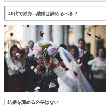
遊ぶ相手がいないとき
40代で独身…結婚は諦めるべき？
結婚をした友達の幸せそうな姿を見たとき
40代の独身女性が結婚をする方法
出会いの場へ足を運ぶ
妥協できるところは妥協する
家事を練習する
諦めないで頑張りましょう！
結婚を諦める必要はない