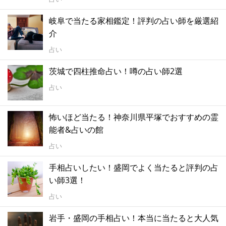
岐阜で当たる家相鑑定！評判の占い師を厳選紹
介
占い
茨城で四柱推命占い！噂の占い師2選
占い
怖いほど当たる！神奈川県平塚でおすすめの霊
能者&占いの館
占い
手相占いしたい！盛岡でよく当たると評判の占
い師3選！
占い
岩手・盛岡の手相占い！本当に当たると大人気