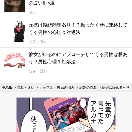
の占い師5選
占い
元彼は復縁願望あり！？振ったくせに連絡して
くる男性の心理＆対処法
悩み・迷い
彼女がいるのにアプローチしてくる男性は脈あ
り？男性心理＆対処法
悩み・迷い
HOME
悩み・迷い
カップル・彼氏の悩み
結婚の悩み
結婚は諦めるべき