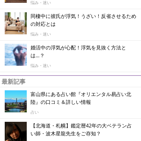
悩み・迷い
同棲中に彼氏が浮気！うざい！反省させるため
の対応とは
悩み・迷い
婚活中の浮気が心配！浮気を見抜く方法と
は…？
悩み・迷い
最新記事
富山県にある占い館『オリエンタル易占い北
陸』の口コミ＆詳しい情報
占い
【北海道・札幌】鑑定暦42年の大ベテラン占
い師・波木星龍先生をご存知？