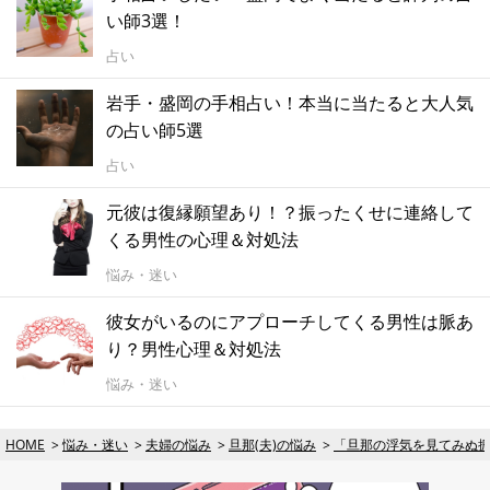
い師3選！
占い
岩手・盛岡の手相占い！本当に当たると大人気
の占い師5選
占い
元彼は復縁願望あり！？振ったくせに連絡して
くる男性の心理＆対処法
悩み・迷い
彼女がいるのにアプローチしてくる男性は脈あ
り？男性心理＆対処法
悩み・迷い
HOME
悩み・迷い
夫婦の悩み
旦那(夫)の悩み
「旦那の浮気を見てみぬ