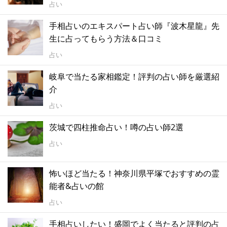
占い
手相占いのエキスパート占い師『波木星龍』先
生に占ってもらう方法＆口コミ
占い
岐阜で当たる家相鑑定！評判の占い師を厳選紹
介
占い
茨城で四柱推命占い！噂の占い師2選
占い
怖いほど当たる！神奈川県平塚でおすすめの霊
能者&占いの館
占い
手相占いしたい！盛岡でよく当たると評判の占