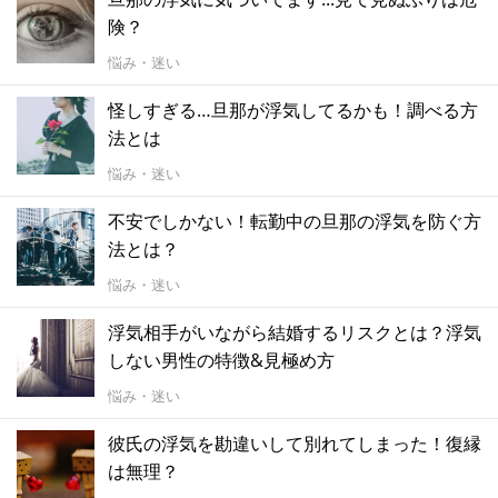
険？
悩み・迷い
怪しすぎる…旦那が浮気してるかも！調べる方
法とは
悩み・迷い
不安でしかない！転勤中の旦那の浮気を防ぐ方
法とは？
悩み・迷い
浮気相手がいながら結婚するリスクとは？浮気
しない男性の特徴&見極め方
悩み・迷い
彼氏の浮気を勘違いして別れてしまった！復縁
は無理？