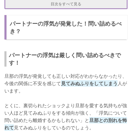
リスク③：大切にされなくなる
目次をすべて見る
旦那の浮気を放置して後悔...リアルな妻の体験談
パートナーの浮気が発覚した！問い詰めるべ
旦那の浮気を見てみぬ振りはダメ！厳しく対処しよう
き？
パートナーの浮気は厳しく問い詰めるべきで
す！
旦那の浮気が発覚しても正しい対応がわからなかったり、
今後の関係に不安を感じて
見てみぬふりをしてしまう
人が
います。
とくに、裏切られたショックより旦那を愛する気持ちが強
い人ほど見てみぬふりをする傾向が強く、「浮気について
問い詰めたら離婚するかもしれない」と
旦那との別れを怖
れて
見てみぬふりをしているのでしょう。