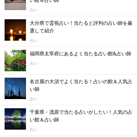
い館＆占い師
占い
大分県で霊視占い！当たると評判の占い師を厳
選して紹介
占い
福岡県太宰府にあるよく当たる占い館&占い師
占い
名古屋の大須でよく当たる！占いの館＆人気占
い師
占い
千葉県・茂原で当たる占いがしたい！人気の占
い館＆占い師
占い