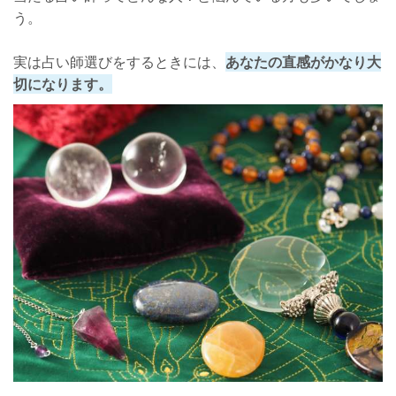
う。
実績
実は占い師選びをするときには、
あなたの直感がかなり大
鑑定料金
切になります。
口コミ
店舗詳細
さいごに