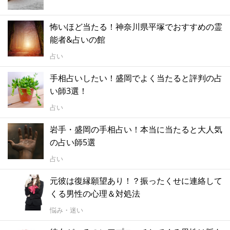
怖いほど当たる！神奈川県平塚でおすすめの霊
能者&占いの館
占い
手相占いしたい！盛岡でよく当たると評判の占
い師3選！
占い
岩手・盛岡の手相占い！本当に当たると大人気
の占い師5選
占い
元彼は復縁願望あり！？振ったくせに連絡して
くる男性の心理＆対処法
悩み・迷い