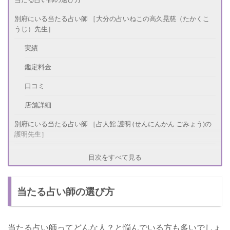
別府にいる当たる占い師 ［大分の占いねこの高久晃慈（たかくこ
うじ）先生］
実績
鑑定料金
口コミ
店舗詳細
別府にいる当たる占い師 ［占人館 護明 (せんにんかん ごみょう)の
護明先生］
実績
目次をすべて見る
鑑定料金
当たる占い師の選び方
口コミ
店舗詳細
当たる占い師ってどんな人？と悩んでいる方も多いでしょ
別府にいる当たる占い師 ［占いイルカのイルカ先生］