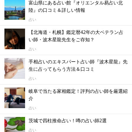
富山県にある占い館『オリエンタル易占い北
陸』の口コミ＆詳しい情報
占い
【北海道・札幌】鑑定暦42年の大ベテラン占
い師・波木星龍先生をご存知？
占い
手相占いのエキスパート占い師『波木星龍』先
生に占ってもらう方法＆口コミ
占い
岐阜で当たる家相鑑定！評判の占い師を厳選紹
介
占い
茨城で四柱推命占い！噂の占い師2選
占い