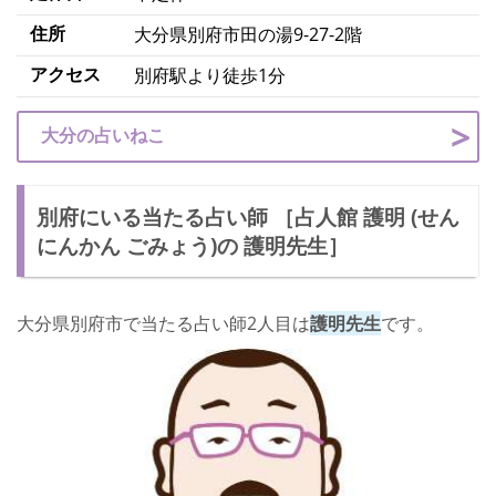
住所
大分県別府市田の湯9-27-2階
アクセス
別府駅より徒歩1分
大分の占いねこ
別府にいる当たる占い師 ［占人館 護明 (せん
にんかん ごみょう)の 護明先生］
大分県別府市で当たる占い師2人目は
護明先生
です。