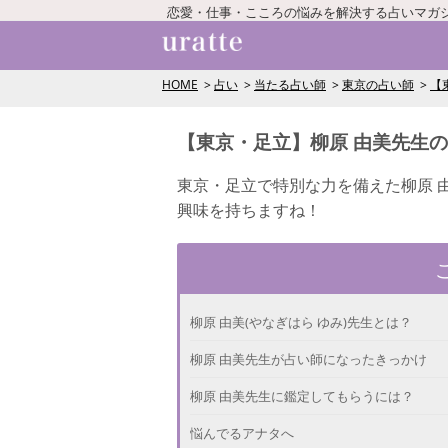
恋愛・仕事・こころの悩みを解決する占いマガ
HOME
占い
当たる占い師
東京の占い師
【
【東京・足立】柳原 由美先生
東京・足立で特別な力を備えた柳原 由
興味を持ちますね！
柳原 由美(やなぎはら ゆみ)先生とは？
柳原 由美先生が占い師になったきっかけ
柳原 由美先生に鑑定してもらうには？
悩んでるアナタへ