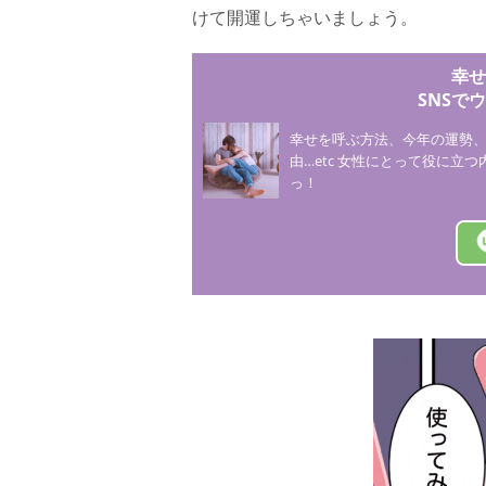
けて開運しちゃいましょう。
幸せ
SNSで
幸せを呼ぶ方法、今年の運勢
由…etc 女性にとって役に立
っ！