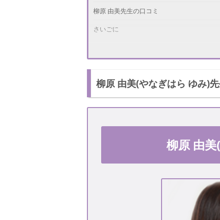
柳原 由美先生の口コミ
さいごに
柳原 由美(やなぎはら ゆみ)
柳原 由美