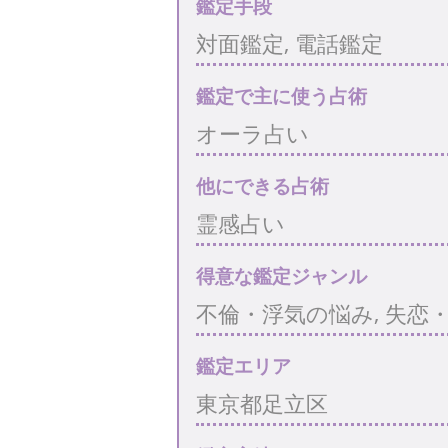
鑑定手段
対面鑑定, 電話鑑定
鑑定で主に使う占術
オーラ占い
他にできる占術
霊感占い
得意な鑑定ジャンル
不倫・浮気の悩み, 失恋
鑑定エリア
東京都足立区