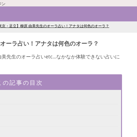
ジン
東京・足立】柳原 由美先生のオーラ占い！アナタは何色のオーラ？
のオーラ占い！アナタは何色のオーラ？
美先生のオーラ占いetc...なかなか体験できない占いに
この記事の目次