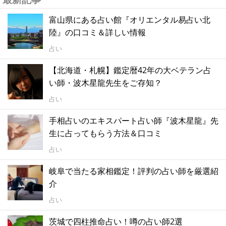
富山県にある占い館『オリエンタル易占い北
陸』の口コミ＆詳しい情報
占い
【北海道・札幌】鑑定暦42年の大ベテラン占
い師・波木星龍先生をご存知？
占い
手相占いのエキスパート占い師『波木星龍』先
生に占ってもらう方法＆口コミ
占い
岐阜で当たる家相鑑定！評判の占い師を厳選紹
介
占い
茨城で四柱推命占い！噂の占い師2選