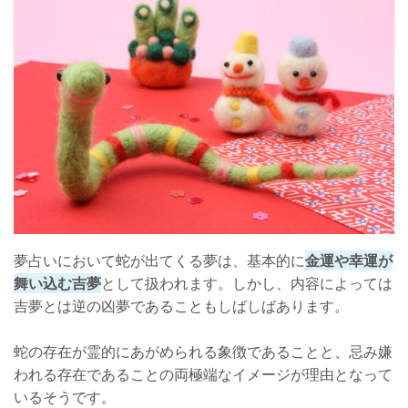
毒蛇の夢
蛇に食べられる夢
蛇がたくさん出てくる夢
他にもある蛇の夢がもたらす夢占いの意味
蛇に噛まれる夢
蛇を捕まえる夢
蛇の夢を見たらやるべきこと
まとめ
夢占いにおいて蛇が出てくる夢は、基本的に
金運や幸運が
舞い込む吉夢
として扱われます。しかし、内容によっては
吉夢とは逆の凶夢であることもしばしばあります。
蛇の存在が霊的にあがめられる象徴であることと、忌み嫌
われる存在であることの両極端なイメージが理由となって
いるそうです。