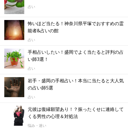
占い
怖いほど当たる！神奈川県平塚でおすすめの霊
能者&占いの館
占い
手相占いしたい！盛岡でよく当たると評判の占
い師3選！
占い
岩手・盛岡の手相占い！本当に当たると大人気
の占い師5選
占い
元彼は復縁願望あり！？振ったくせに連絡して
くる男性の心理＆対処法
悩み・迷い