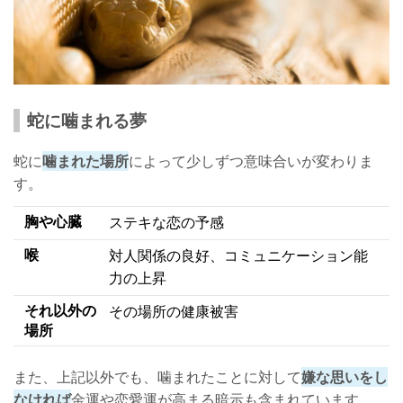
蛇に噛まれる夢
蛇に
噛まれた場所
によって少しずつ意味合いが変わりま
す。
胸や心臓
ステキな恋の予感
喉
対人関係の良好、コミュニケーション能
力の上昇
それ以外の
その場所の健康被害
場所
また、上記以外でも、噛まれたことに対して
嫌な思いをし
なければ
金運や恋愛運が高まる暗示も含まれています。