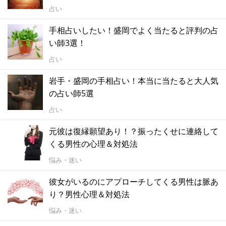
占い
手相占いしたい！盛岡でよく当たると評判の占
い師3選！
占い
岩手・盛岡の手相占い！本当に当たると大人気
の占い師5選
占い
元彼は復縁願望あり！？振ったくせに連絡して
くる男性の心理＆対処法
悩み・迷い
彼女がいるのにアプローチしてくる男性は脈あ
り？男性心理＆対処法
悩み・迷い