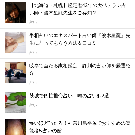
【北海道・札幌】鑑定暦42年の大ベテラン占
い師・波木星龍先生をご存知？
占い
手相占いのエキスパート占い師『波木星龍』先
生に占ってもらう方法＆口コミ
占い
岐阜で当たる家相鑑定！評判の占い師を厳選紹
介
占い
茨城で四柱推命占い！噂の占い師2選
占い
怖いほど当たる！神奈川県平塚でおすすめの霊
能者&占いの館