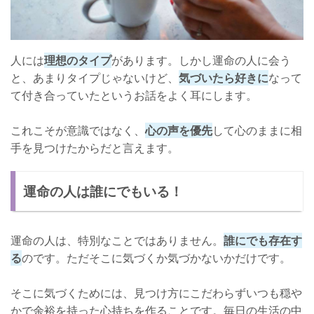
人には
理想のタイプ
があります。しかし運命の人に会う
と、あまりタイプじゃないけど、
気づいたら好きに
なって
て付き合っていたというお話をよく耳にします。
これこそが意識ではなく、
心の声を優先
して心のままに相
手を見つけたからだと言えます。
運命の人は誰にでもいる！
運命の人は、特別なことではありません。
誰にでも存在す
る
のです。ただそこに気づくか気づかないかだけです。
そこに気づくためには、見つけ方にこだわらずいつも穏や
かで余裕を持った心持ちを作ることです。毎日の生活の中