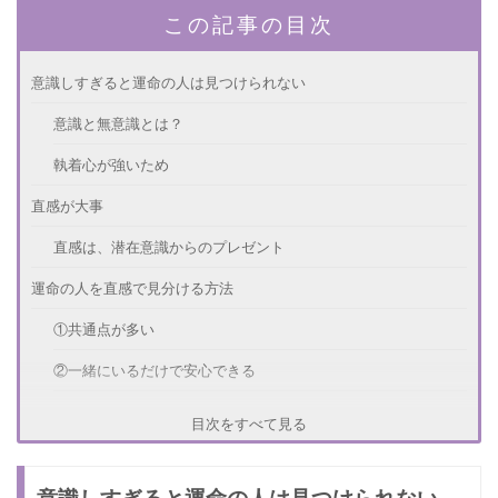
この記事の目次
意識しすぎると運命の人は見つけられない
意識と無意識とは？
執着心が強いため
直感が大事
直感は、潜在意識からのプレゼント
運命の人を直感で見分ける方法
①共通点が多い
②一緒にいるだけで安心できる
③タイプじゃないけど、なぜか好き
目次をすべて見る
運命の人は誰にでもいる！
意識しすぎると運命の人は見つけられない
笑顔やウキウキできる時間を増やしていこう！