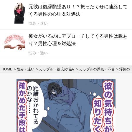
元彼は復縁願望あり！？振ったくせに連絡して
くる男性の心理＆対処法
悩み・迷い
彼女がいるのにアプローチしてくる男性は脈あ
り？男性心理＆対処法
悩み・迷い
HOME
悩み・迷い
カップル・彼氏の悩み
カップルの浮気・不倫
浮気の