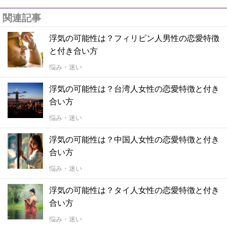
関連記事
浮気の可能性は？フィリピン人男性の恋愛特徴
と付き合い方
悩み・迷い
浮気の可能性は？台湾人女性の恋愛特徴と付き
合い方
悩み・迷い
浮気の可能性は？中国人女性の恋愛特徴と付き
合い方
悩み・迷い
浮気の可能性は？タイ人女性の恋愛特徴と付き
合い方
悩み・迷い