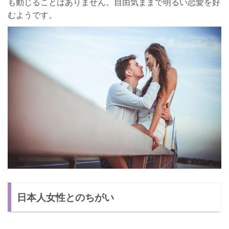
も動じることはありません。自由気ままで明るい恋愛を好
むようです。
日本人女性とのちがい