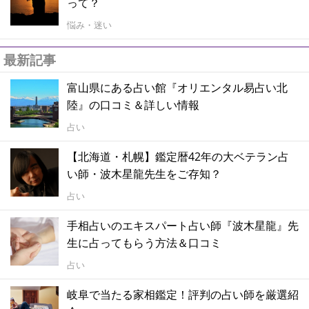
って？
悩み・迷い
最新記事
富山県にある占い館『オリエンタル易占い北
陸』の口コミ＆詳しい情報
占い
【北海道・札幌】鑑定暦42年の大ベテラン占
い師・波木星龍先生をご存知？
占い
手相占いのエキスパート占い師『波木星龍』先
生に占ってもらう方法＆口コミ
占い
岐阜で当たる家相鑑定！評判の占い師を厳選紹