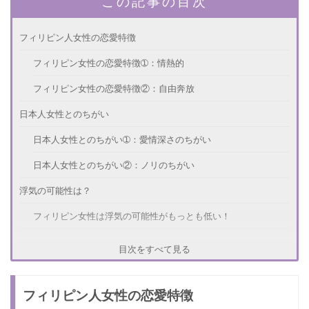
この記事の目次
フィリピン人女性の恋愛特徴
フィリピン女性の恋愛特徴➀：情熱的
フィリピン女性の恋愛特徴②：自由奔放
日本人女性とのちがい
日本人女性とのちがい➀：愛情深さのちがい
日本人女性とのちがい②：ノリのちがい
浮気の可能性は？
フィリピン女性は浮気の可能性がもっとも低い！
フィリピン人女性との付き合いかた
目次をすべて見る
付き合い方➀：愛情表現をする
フィリピン人女性の恋愛特徴
付き合い方②：エスコートする