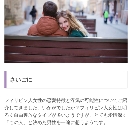
さいごに
フィリピン人女性の恋愛特徴と浮気の可能性についてご紹
介してきました。いかがでしたか？フィリピン人女性は明
るく自由奔放なタイプが多いようですが、とても愛情深く
「この人」と決めた男性を一途に想うようです。