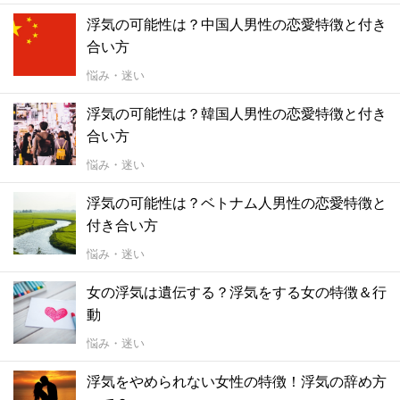
浮気の可能性は？中国人男性の恋愛特徴と付き
合い方
悩み・迷い
浮気の可能性は？韓国人男性の恋愛特徴と付き
合い方
悩み・迷い
浮気の可能性は？ベトナム人男性の恋愛特徴と
付き合い方
悩み・迷い
女の浮気は遺伝する？浮気をする女の特徴＆行
動
悩み・迷い
浮気をやめられない女性の特徴！浮気の辞め方