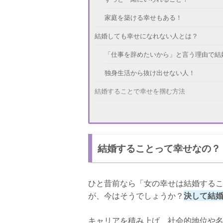
家庭を築ける幸せもある！
結婚しても幸せになれない人とは？
「仕事を辞めたいから」と言う理由で結
独身生活から抜け出せない人！
結婚することで幸せを掴む方法
お互いを思いやること！
笑顔を絶やさないこと！
結婚することって幸せなの？
2人の時間を大切にすること！
結婚＝幸せとは限らない！
ひと昔前なら「女の幸せは結婚する
が、今はそうでしょうか？
決して結
キャリアを積み上げ、社会的地位や