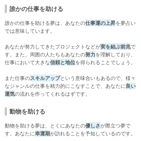
誰かの仕事を助ける
誰かの仕事を助ける夢は、あなたの
仕事運の上昇
を夢占い
では意味しています。
あなたが努力してきたプロジェクトなどが
実を結ぶ前兆
で
す。また、周囲の人たちもあなたの
努力
を理解しており、
仕事において大きな
信頼と地位
を得られることでしょう。
また仕事の
スキルアップ
という意味合いもあるので、様々
なジャンルの仕事を精力的にこなすことで、あなたに
良い
運気
の流れを作ってくれるはずです。
動物を助ける
動物を助ける夢は、とくにあなたの
優しさ
が際立つ夢で
す。あなたに
幸運期
が訪れることを予知しているのです。