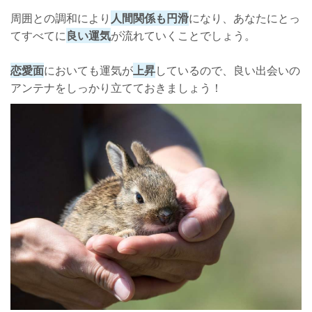
周囲との調和により
人間関係も円滑
になり、あなたにとっ
てすべてに
良い運気
が流れていくことでしょう。
恋愛面
においても運気が
上昇
しているので、良い出会いの
アンテナをしっかり立てておきましょう！