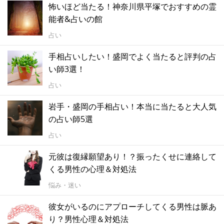
怖いほど当たる！神奈川県平塚でおすすめの霊
能者&占いの館
占い
手相占いしたい！盛岡でよく当たると評判の占
い師3選！
占い
岩手・盛岡の手相占い！本当に当たると大人気
の占い師5選
占い
元彼は復縁願望あり！？振ったくせに連絡して
くる男性の心理＆対処法
悩み・迷い
彼女がいるのにアプローチしてくる男性は脈あ
り？男性心理＆対処法