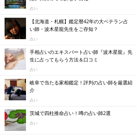
占い
【北海道・札幌】鑑定暦42年の大ベテラン占
い師・波木星龍先生をご存知？
占い
手相占いのエキスパート占い師『波木星龍』先
生に占ってもらう方法＆口コミ
占い
岐阜で当たる家相鑑定！評判の占い師を厳選紹
介
占い
茨城で四柱推命占い！噂の占い師2選
占い