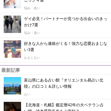
悩み・迷い
ゲイ必見！パートナーが見つかる出会いのきっ
かけ7選
悩み・迷い
好きな人から連絡がくる！強力な恋愛おまじな
い3選
おまじない
最新記事
富山県にある占い館『オリエンタル易占い北
陸』の口コミ＆詳しい情報
占い
【北海道・札幌】鑑定暦42年の大ベテラン占
い師・波木星龍先生をご存知？