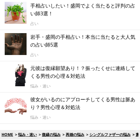
手相占いしたい！盛岡でよく当たると評判の占
い師3選！
占い
岩手・盛岡の手相占い！本当に当たると大人気
の占い師5選
占い
元彼は復縁願望あり！？振ったくせに連絡して
くる男性の心理＆対処法
悩み・迷い
彼女がいるのにアプローチしてくる男性は脈あ
り？男性心理＆対処法
悩み・迷い
HOME
悩み・迷い
復縁の悩み
再婚の悩み
シングルファザーの悩み
素