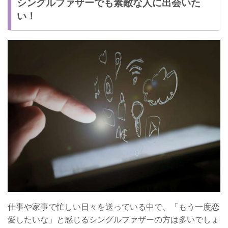
シングルファザーでも素敵な人に出会いた
おすすめの出会いアプリ③ マリッシュ(marrish)
い！
出会いアプリの注意点とは？
実際にどんな人か分からない
月額3000円近く費用がかかる
再婚を考えているのなら慎重に！
仕事や家事で忙しい日々を送っている中で、「もう一度恋
愛したいな」と感じるシングルファザーの方は多いでしょ