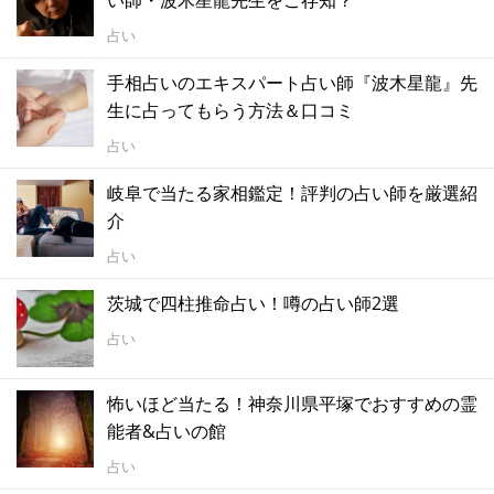
占い
手相占いのエキスパート占い師『波木星龍』先
生に占ってもらう方法＆口コミ
占い
岐阜で当たる家相鑑定！評判の占い師を厳選紹
介
占い
茨城で四柱推命占い！噂の占い師2選
占い
怖いほど当たる！神奈川県平塚でおすすめの霊
能者&占いの館
占い