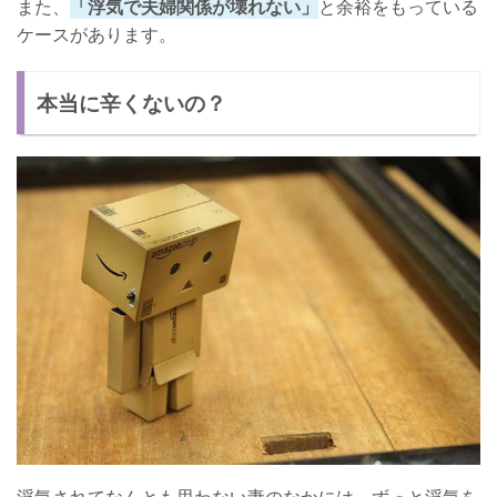
また、
「浮気で夫婦関係が壊れない」
と余裕をもっている
ケースがあります。
本当に辛くないの？
浮気されてなんとも思わない妻のなかには、ずっと浮気を