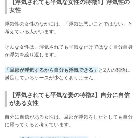
【浮気されても平気な女性の特徴1】浮気性の
女性
浮気性の女性のなかには、「浮気は悪いことではない」と
考えている人がいます。
そんな女性は、浮気されても平気なだけではなく自分自身
が浮気を繰り返します。
「旦那が浮気するから自分も浮気できる」
と2人の関係に
満足しているケースが少なくありません。
【浮気されても平気な妻の特徴2】自分に自信
がある女性
自分に自信がある女性は、旦那が浮気をしたとしても自分
に帰ってくると考えています。