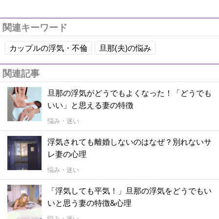
関連キーワード
カップルの浮気・不倫
旦那(夫)の悩み
関連記事
旦那の浮気がどうでもよくなった！「どうでも
いい」と思える妻の特徴
悩み・迷い
浮気されても離婚しないのはなぜ？別れないサ
レ妻の心理
悩み・迷い
「浮気しても平気！」旦那の浮気をどうでもい
いと思う妻の特徴&心理
悩み・迷い