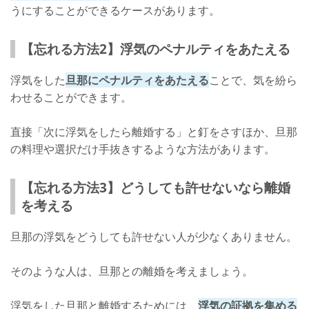
うにすることができるケースがあります。
【忘れる方法2】浮気のペナルティをあたえる
浮気をした
旦那にペナルティをあたえる
ことで、気を紛ら
わせることができます。
直接「次に浮気をしたら離婚する」と釘をさすほか、旦那
の料理や選択だけ手抜きするような方法があります。
【忘れる方法3】どうしても許せないなら離婚
を考える
旦那の浮気をどうしても許せない人が少なくありません。
そのような人は、旦那との離婚を考えましょう。
浮気をした旦那と離婚するためには、
浮気の証拠を集める