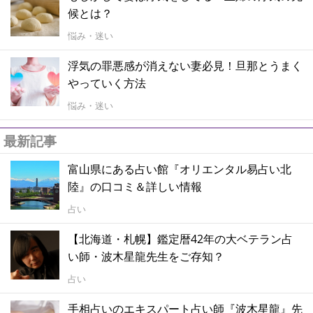
候とは？
悩み・迷い
浮気の罪悪感が消えない妻必見！旦那とうまく
やっていく方法
悩み・迷い
最新記事
富山県にある占い館『オリエンタル易占い北
陸』の口コミ＆詳しい情報
占い
【北海道・札幌】鑑定暦42年の大ベテラン占
い師・波木星龍先生をご存知？
占い
手相占いのエキスパート占い師『波木星龍』先