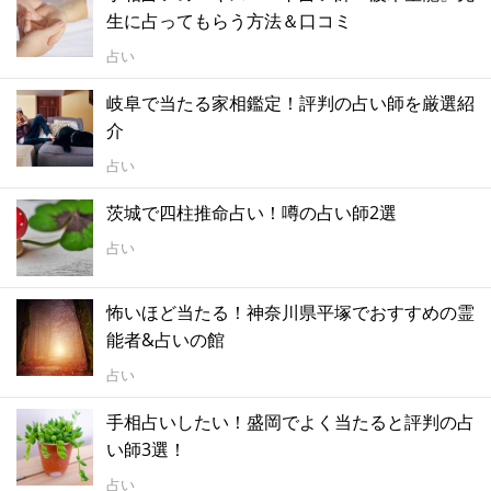
生に占ってもらう方法＆口コミ
占い
岐阜で当たる家相鑑定！評判の占い師を厳選紹
介
占い
茨城で四柱推命占い！噂の占い師2選
占い
怖いほど当たる！神奈川県平塚でおすすめの霊
能者&占いの館
占い
手相占いしたい！盛岡でよく当たると評判の占
い師3選！
占い