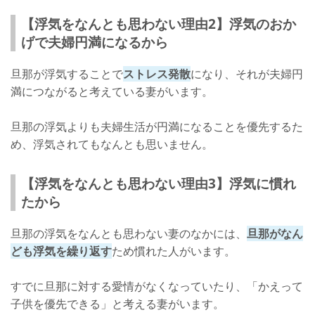
【浮気をなんとも思わない理由2】浮気のおか
げで夫婦円満になるから
旦那が浮気することで
ストレス発散
になり、それが夫婦円
満につながると考えている妻がいます。
旦那の浮気よりも夫婦生活が円満になることを優先するた
め、浮気されてもなんとも思いません。
【浮気をなんとも思わない理由3】浮気に慣れ
たから
旦那の浮気をなんとも思わない妻のなかには、
旦那がなん
ども浮気を繰り返す
ため慣れた人がいます。
すでに旦那に対する愛情がなくなっていたり、「かえって
子供を優先できる」と考える妻がいます。