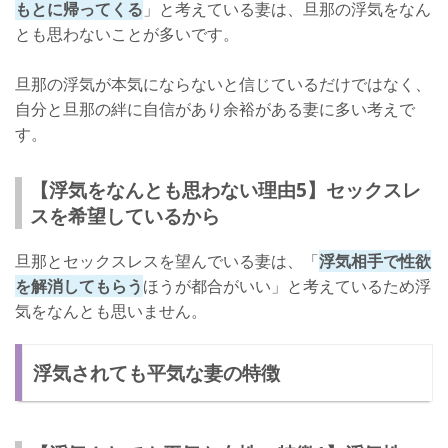
もとに帰ってくる
」と考えている妻は、旦那の浮気をなん
とも思わないことが多いです。
旦那の浮気が本気にならないと信じているだけではなく、
自分と旦那の絆に自信があり余裕がある妻に多い考えで
す。
【浮気をなんとも思わない理由5】セックスレ
スを希望しているから
旦那とセックスレスを望んでいる妻は、「
浮気相手で性欲
を解消してもらう
ほうが都合がいい」と考えているため浮
気をなんとも思いません。
浮気されても平気な妻の特徴