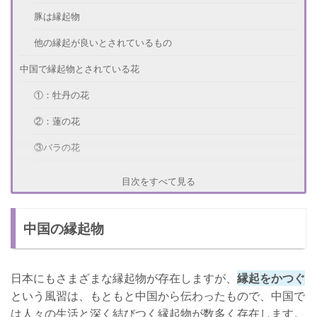
豚は縁起物
他の縁起が良いとされているもの
中国で縁起物とされている花
①：牡丹の花
②：蓮の花
③バラの花
④桃の花
目次をすべて見る
⑤菊の花
中国の縁起物
さいごに
日本にもさまざまな縁起物が存在しますが、
縁起をかつぐ
という風習は、もともと中国から伝わったもので、中国で
は人々の生活と深く結びつく縁起物が数多く存在します。