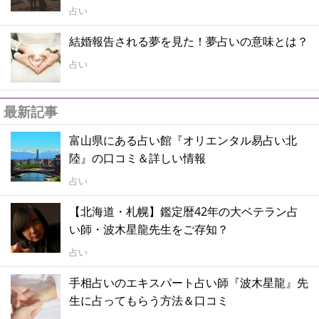
占い
結婚報告される夢を見た！夢占いの意味とは？
占い
最新記事
富山県にある占い館『オリエンタル易占い北
陸』の口コミ＆詳しい情報
占い
【北海道・札幌】鑑定暦42年の大ベテラン占
い師・波木星龍先生をご存知？
占い
手相占いのエキスパート占い師『波木星龍』先
生に占ってもらう方法＆口コミ