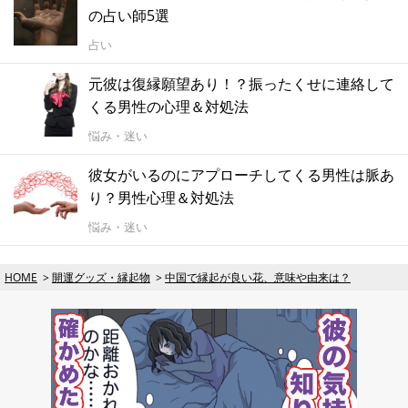
の占い師5選
占い
元彼は復縁願望あり！？振ったくせに連絡して
くる男性の心理＆対処法
悩み・迷い
彼女がいるのにアプローチしてくる男性は脈あ
り？男性心理＆対処法
悩み・迷い
HOME
開運グッズ・縁起物
中国で縁起が良い花、意味や由来は？