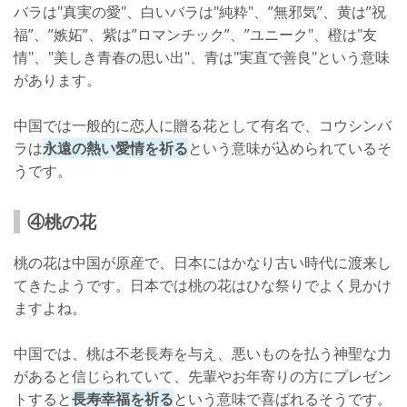
バラは"真実の愛"、白いバラは"純粋"、”無邪気”、黄は”祝
福”、”嫉妬”、紫は”ロマンチック”、”ユニーク"、橙は"友
情"、"美しき青春の思い出"、青は"実直で善良"という意味
があります。
中国では一般的に恋人に贈る花として有名で、コウシンバ
ラは
永遠の熱い愛情を祈る
という意味が込められているそ
うです。
④桃の花
桃の花は中国が原産で、日本にはかなり古い時代に渡来し
てきたようです。日本では桃の花はひな祭りでよく見かけ
ますよね。
中国では、桃は不老長寿を与え、悪いものを払う神聖な力
があると信じられていて、先輩やお年寄りの方にプレゼン
トすると
長寿幸福を祈る
という意味で喜ばれるそうです。