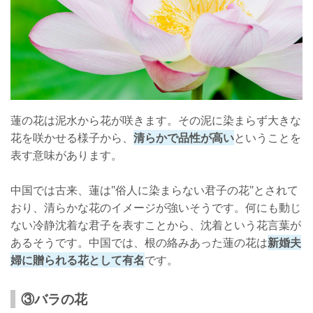
蓮の花は泥水から花が咲きます。その泥に染まらず大きな
花を咲かせる様子から、
清らかで品性が高い
ということを
表す意味があります。
中国では古来、蓮は"俗人に染まらない君子の花"とされて
おり、清らかな花のイメージが強いそうです。何にも動じ
ない冷静沈着な君子を表すことから、沈着という花言葉が
あるそうです。中国では、根の絡みあった蓮の花は
新婚夫
婦に贈られる花として有名
です。
③バラの花