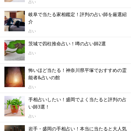
占い
岐阜で当たる家相鑑定！評判の占い師を厳選紹
介
占い
茨城で四柱推命占い！噂の占い師2選
占い
怖いほど当たる！神奈川県平塚でおすすめの霊
能者&占いの館
占い
手相占いしたい！盛岡でよく当たると評判の占
い師3選！
占い
岩手・盛岡の手相占い！本当に当たると大人気