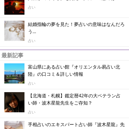
占い
結婚指輪の夢を見た！夢占いの意味はなんだろ
う…
占い
最新記事
富山県にある占い館『オリエンタル易占い北
陸』の口コミ＆詳しい情報
占い
【北海道・札幌】鑑定暦42年の大ベテラン占
い師・波木星龍先生をご存知？
占い
手相占いのエキスパート占い師『波木星龍』先