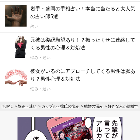
岩手・盛岡の手相占い！本当に当たると大人気
の占い師5選
占い
元彼は復縁願望あり！？振ったくせに連絡して
くる男性の心理＆対処法
悩み・迷い
彼女がいるのにアプローチしてくる男性は脈あ
り？男性心理＆対処法
悩み・迷い
HOME
悩み・迷い
カップル・彼氏の悩み
結婚の悩み
好きな人が結婚す