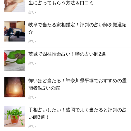
生に占ってもらう方法＆口コミ
占い
岐阜で当たる家相鑑定！評判の占い師を厳選紹
介
占い
茨城で四柱推命占い！噂の占い師2選
占い
怖いほど当たる！神奈川県平塚でおすすめの霊
能者&占いの館
占い
手相占いしたい！盛岡でよく当たると評判の占
い師3選！
占い