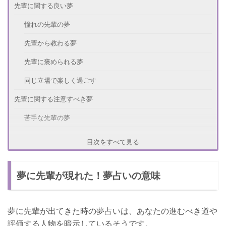
先輩に関する良い夢
憧れの先輩の夢
先輩から教わる夢
先輩に褒められる夢
同じ立場で楽しく過ごす
先輩に関する注意すべき夢
苦手な先輩の夢
先輩に叱られる夢
目次をすべて見る
先輩と喧嘩になる夢
夢に先輩が現れた！夢占いの意味
顔を触られる夢
他にもある先輩の夢占い
夢に先輩が出てきた時の夢占いは、あなたの進むべき道や
さいごに
評価する人物を暗示しているそうです。