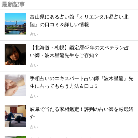
最新記事
富山県にある占い館『オリエンタル易占い北
陸』の口コミ＆詳しい情報
占い
【北海道・札幌】鑑定暦42年の大ベテラン占
い師・波木星龍先生をご存知？
占い
手相占いのエキスパート占い師『波木星龍』先
生に占ってもらう方法＆口コミ
占い
岐阜で当たる家相鑑定！評判の占い師を厳選紹
介
占い