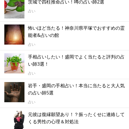
茨城で四柱推命占い！噂の占い師2選
占い
怖いほど当たる！神奈川県平塚でおすすめの霊
能者&占いの館
占い
手相占いしたい！盛岡でよく当たると評判の占
い師3選！
占い
岩手・盛岡の手相占い！本当に当たると大人気
の占い師5選
占い
元彼は復縁願望あり！？振ったくせに連絡して
くる男性の心理＆対処法