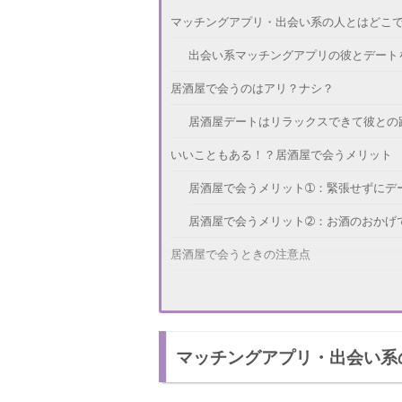
マッチングアプリ・出会い系の人とはどこ
出会い系マッチングアプリの彼とデート
居酒屋で会うのはアリ？ナシ？
居酒屋デートはリラックスできて彼との
いいこともある！？居酒屋で会うメリット
居酒屋で会うメリット➀：緊張せずにデ
居酒屋で会うメリット➁：お酒のおかげ
居酒屋で会うときの注意点
注意点➀：お酒を飲み過ぎない
注意点➁：素を出しすぎない
マッチングアプリ・出会い系
気軽に会える居酒屋は緊張しなくていい！