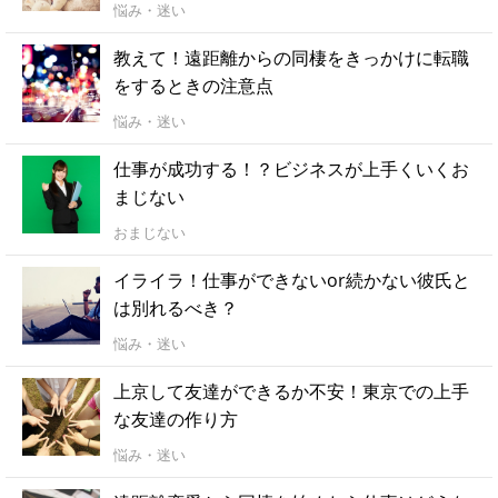
悩み・迷い
教えて！遠距離からの同棲をきっかけに転職
をするときの注意点
悩み・迷い
仕事が成功する！？ビジネスが上手くいくお
まじない
おまじない
イライラ！仕事ができないor続かない彼氏と
は別れるべき？
悩み・迷い
上京して友達ができるか不安！東京での上手
な友達の作り方
悩み・迷い